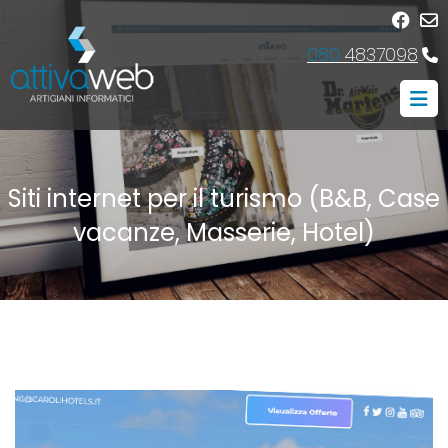
080
4837098
Siti internet per il turismo (B&B, Case
vacanze, Masserie, Hotel)