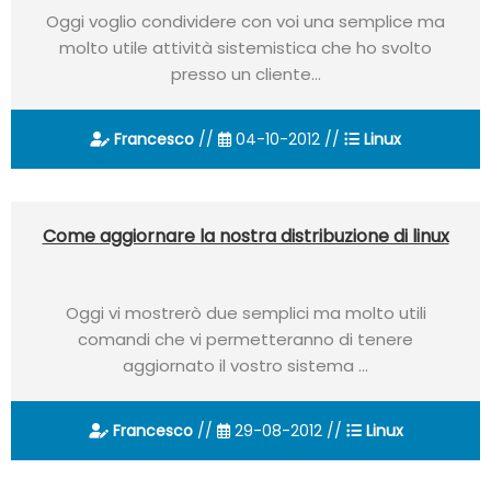
Oggi voglio condividere con voi una semplice ma
molto utile attività sistemistica che ho svolto
presso un cliente...
Francesco
//
04-10-2012 //
Linux
Come aggiornare la nostra distribuzione di linux
Oggi vi mostrerò due semplici ma molto utili
comandi che vi permetteranno di tenere
aggiornato il vostro sistema ...
Francesco
//
29-08-2012 //
Linux