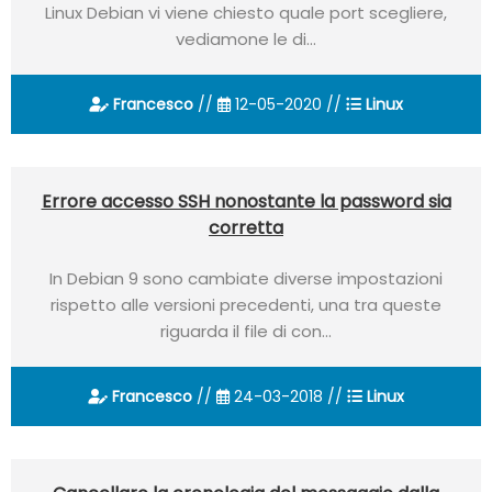
Linux Debian vi viene chiesto quale port scegliere,
vediamone le di...
Francesco
//
12-05-2020 //
Linux
Errore accesso SSH nonostante la password sia
corretta
In Debian 9 sono cambiate diverse impostazioni
rispetto alle versioni precedenti, una tra queste
riguarda il file di con...
Francesco
//
24-03-2018 //
Linux