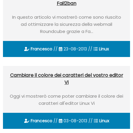
Fail2ban
In questo articolo vi mostrerò come sono riuscito
ad ottimizzare la sicurezza della webmail
Roundcube grazie a Fa...
Francesco
//
23-08-2013 //
Linux
Cambiare il colore dei caratteri del vostro editor
Vi
Oggi vi mostrerò come poter cambiare il colore dei
caratteri all'editor Linux Vi
Francesco
//
03-08-2013 //
Linux