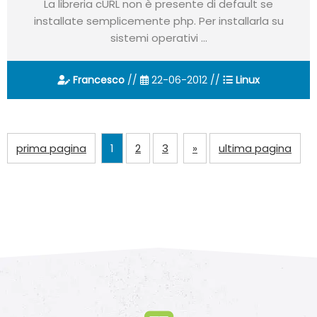
La libreria cURL non è presente di default se
installate semplicemente php. Per installarla su
sistemi operativi ...
Francesco
//
22-06-2012 //
Linux
prima pagina
1
2
3
»
ultima pagina