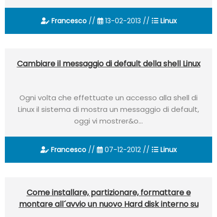
Francesco
//
13-02-2013 //
Linux
Cambiare il messaggio di default della shell Linux
Ogni volta che effettuate un accesso alla shell di
Linux il sistema di mostra un messaggio di default,
oggi vi mostrer&o...
Francesco
//
07-12-2012 //
Linux
Come installare, partizionare, formattare e
montare all´avvio un nuovo Hard disk interno su
Linux