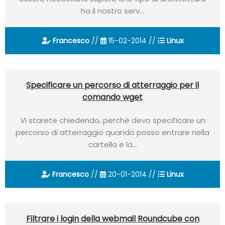
ha il nostro serv...
Francesco
//
15-02-2014 //
Linux
Specificare un percorso di atterraggio per il
comando wget
Vi starete chiedendo, perchè devo specificare un
percorso di atterraggio quando posso entrare nella
cartella e la...
Francesco
//
20-01-2014 //
Linux
Filtrare i login della webmail Roundcube con