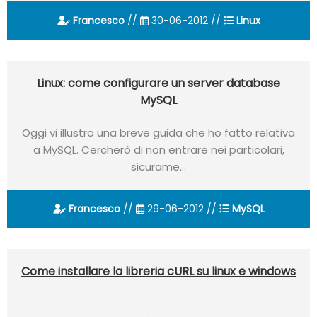
Francesco
//
30-06-2012 //
Linux
Linux: come configurare un server database
MySQL
Oggi vi illustro una breve guida che ho fatto relativa
a MySQL. Cercherò di non entrare nei particolari,
sicurame...
Francesco
//
29-06-2012 //
MySQL
Come installare la libreria cURL su linux e windows