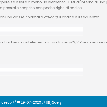
 sapere se esiste o meno un elemento HTML all'interno di una
 è possibile scoprirlo con poche righe di codice.
 con una classe chiamata
articolo
, il codice è il seguente:
se la lunghezza dell'elemento con classe
articolo
è superiore a
ancesco
//
29-07-2020 //
jQuery