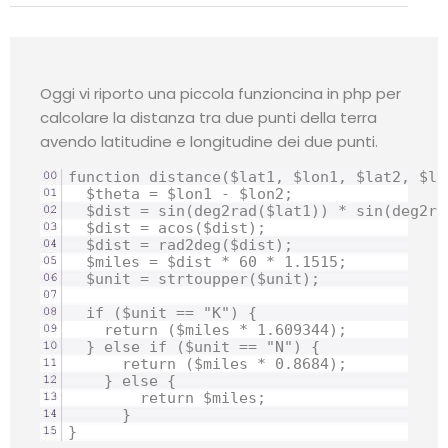
Oggi vi riporto una piccola funzioncina in php per
calcolare la distanza tra due punti della terra
avendo latitudine e longitudine dei due punti.
function distance($lat1, $lon1, $lat2, $lon
  $theta = $lon1 - $lon2;

  $dist = sin(deg2rad($lat1)) * sin(deg2ra
  $dist = acos($dist);

  $dist = rad2deg($dist);

  $miles = $dist * 60 * 1.1515;

  $unit = strtoupper($unit);

  if ($unit == "K") {

    return ($miles * 1.609344);

  } else if ($unit == "N") {

      return ($miles * 0.8684);

    } else {

        return $miles;

      }
