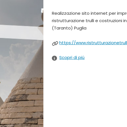
Realizzazione sito internet per imp
ristrutturazione trulli e costruzioni 
(Taranto) Puglia
https://www.ristrutturazionetrull
Scopri di piú