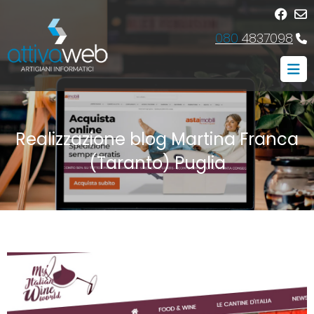
080
4837098
Realizzazione blog Martina Franca
(Taranto) Puglia