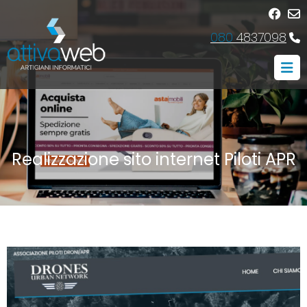
080
4837098
Realizzazione sito internet Piloti APR