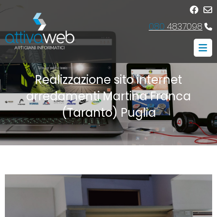
080
4837098
Realizzazione sito internet
arredamenti Martina Franca
(Taranto) Puglia