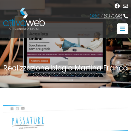
080
4837098
Realizzazione blog a Martina Franca