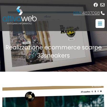
080
4837098
Realizzazione ecommerce scarpe
33sneakers